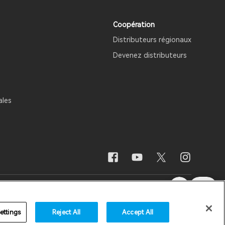
Coopération
Distributeurs régionaux
Devenez distributeurs
ales
Ne vendez pas mes informations
France /
Français
ettings
Reject All
Accept All