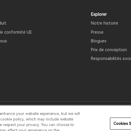
Explorer
duit
Notre histoire
de conformité UE
Presse
nous
Blogues
Prix ​​de conception
Responsabilités soci
e de garantie
Politique de garantie
Conditions d'utilisation
 enhance your website experience, but we will
r cookie policy, which may include website
Cookies S
We respect your privacy. You can choose to
s may affect your experience on the