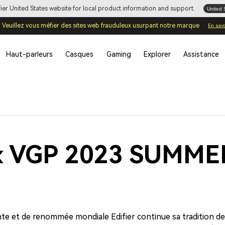
ifier United States website for local product information and support.
United 
Veuillez vous méfier des sites web frauduleux usurpant notre marque
En savo
Haut-parleurs
Casques
Gaming
Explorer
Assistance
aux VGP 2023 SUMME
te et de renommée mondiale Edifier continue sa tradition de f