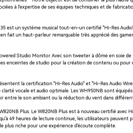
iées à l'expertise de ses équipes techniques et de fabrication
QD35 est un système musical tout-en-un certifié "Hi-Res Audio
 en fait un haut-parleur remarquable très apprécié des gamer
Powered Studio Monitor. Avec son tweeter à dôme en soie de 
 des enceintes de studio pour la création de contenu ou pour
entent la certification "Hi-Res Audio" et "Hi-Res Audio Wire
clarté vocale et audio optimale. Les WH950NB sont équipés d'
sir entre le son ambiant ou la réduction du vent dans différe
 le W820NB Plus. Le W820NB Plus est à nouveau certifié avec 
u'à 49 heures de lecture continue, les utilisateurs peuvent p
e plus riche pour une expérience d'écoute complète.