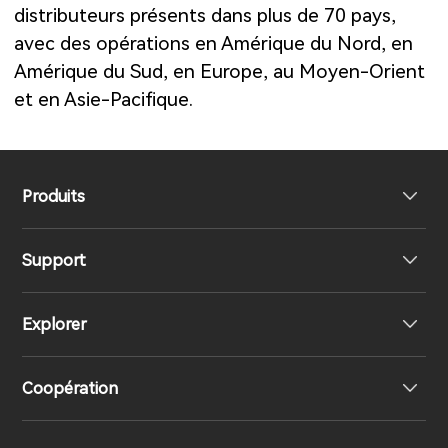
distributeurs présents dans plus de 70 pays,
avec des opérations en Amérique du Nord, en
Amérique du Sud, en Europe, au Moyen-Orient
et en Asie-Pacifique.
Produits
Support
Haut-parleurs
Explorer
Écouteurs
Support produit
Coopération
Casques
Déclaration de conformité UE
Notre histoire