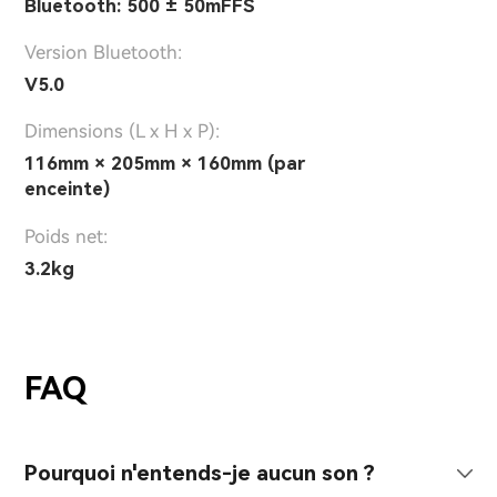
Bluetooth: 500 ± 50mFFS
Version Bluetooth:
V5.0
Dimensions (L x H x P):
116mm × 205mm × 160mm (par
enceinte)
Poids net:
3.2kg
FAQ
Pourquoi n'entends-je aucun son ?