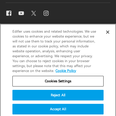
Contactez-nous
Presse
Distributeurs régionaux
EDIFIER
AIRPULSE
STAX
HECATE
Blogues
Devenez distributeurs
Edifier uses cookies and related technologies. We use
cookies to enhance your website experience, but we
will not use them to track your personal information,
France / Français
as stated in our cookie policy, which may include
Prix ​​de conception
website operation, analysis, enhancing user
experience, or advertising. We respect your privacy.
Avis de confidentialité
Avis sur les cookies
You can choose to reject cookies in your browser
Responsabilités sociales
settings, but please note that this may affect your
Politique de garantie
Politique de garantie
experience on the website.
Cookie Policy
Conditions d'utilisation
Cookies Settings
Ne vendez pas mes informations
Reject All
Stratégie de sécurité
Avis important
© 2026 Edifier. All rights reserved.
Accept All