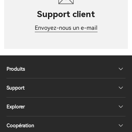
Support client
Envoyez-nous un e-mail
Produits
Support
Haut-parleurs
Explorer
Écouteurs
Support produit
Coopération
Casques
Déclaration de conformité UE
Notre histoire