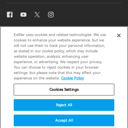
Contactez-nous
Presse
Distributeurs régionaux
EDIFIER
AIRPULSE
STAX
HECATE
Blogues
Devenez distributeurs
Edifier uses cookies and related technologies. We use
cookies to enhance your website experience, but we
will not use them to track your personal information,
France / Français
as stated in our cookie policy, which may include
Prix ​​de conception
website operation, analysis, enhancing user
experience, or advertising. We respect your privacy.
Avis sur les cookies
Politique de garantie
You can choose to reject cookies in your browser
Responsabilités sociales
settings, but please note that this may affect your
Politique de garantie
Avis de confidentialité
experience on the website.
Cookie Policy
Conditions d'utilisation
Cookies Settings
Ne vendez pas mes informations
Reject All
Stratégie de sécurité
Avis important
© 2026 Edifier. All rights reserved.
Accept All