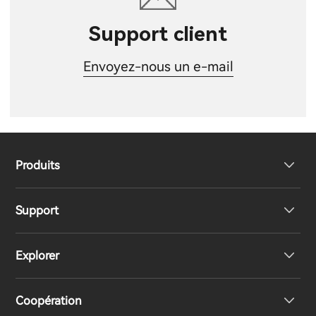
Support client
Envoyez-nous un e-mail
Produits
Support
Haut-parleurs
Explorer
Écouteurs
Déclaration de conformité UE
Coopération
Casques
Support produit
Notre histoire