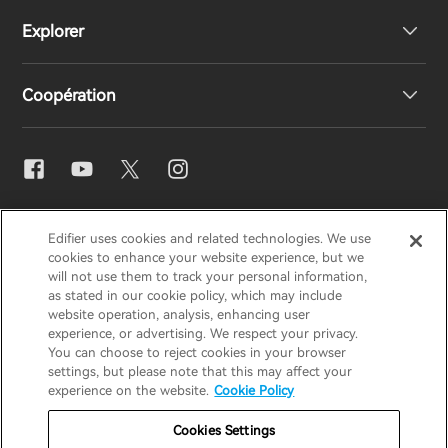
Explorer
Écouteurs
Support produit
Coopération
Casques
Déclaration de conformité UE
Notre histoire
Contactez-nous
Presse
Distributeurs régionaux
EDIFIER
AIRPULSE
STAX
HECATE
Blogues
Devenez distributeurs
Edifier uses cookies and related technologies. We use
cookies to enhance your website experience, but we
will not use them to track your personal information,
France / Français
as stated in our cookie policy, which may include
Prix ​​de conception
website operation, analysis, enhancing user
experience, or advertising. We respect your privacy.
Avis de confidentialité
Avis sur les cookies
You can choose to reject cookies in your browser
Responsabilités sociales
settings, but please note that this may affect your
Politique de garantie
Politique de garantie
experience on the website.
Cookie Policy
Conditions d'utilisation
Cookies Settings