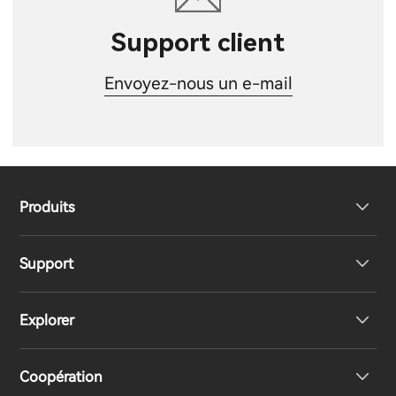
Support client
Envoyez-nous un e-mail
Produits
Support
Haut-parleurs
Explorer
Écouteurs
Support produit
Coopération
Casques
Déclaration de conformité UE
Notre histoire