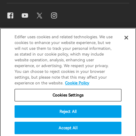
Contactez-nous
Presse
Distributeurs régionaux
EDIFIER
AIRPULSE
STAX
HECATE
Blogues
Devenez distributeurs
Edifier uses cookies and related technologies. We use
cookies to enhance your website experience, but we
will not use them to track your personal information,
France / Français
as stated in our cookie policy, which may include
Prix ​​de conception
website operation, analysis, enhancing user
experience, or advertising. We respect your privacy.
Avis de confidentialité
Avis sur les cookies
You can choose to reject cookies in your browser
Responsabilités sociales
settings, but please note that this may affect your
Politique de garantie
Politique de garantie
experience on the website.
Cookie Policy
Conditions d'utilisation
Cookies Settings
Ne vendez pas mes informations
Reject All
Stratégie de sécurité
Avis important
© 2026 Edifier. All rights reserved.
Accept All