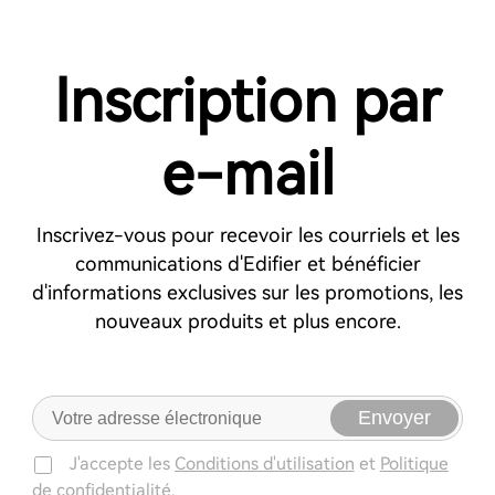
EDF100076 (S880DB MKⅡ)
Télécharger
Inscription par
EDF100082 (R990BT)
Télécharger
EDF100085 (T5)
e-mail
Télécharger
EDF286008 (QS30)
Télécharger
Inscrivez-vous pour recevoir les courriels et les
communications d'Edifier et bénéficier
P12
Télécharger
d'informations exclusives sur les promotions, les
nouveaux produits et plus encore.
P17
Télécharger
AirPulse A100
Télécharger
Envoyer
AirPulse A80
Télécharger
J'accepte les
Conditions d'utilisation
et
Politique
SW8
Télécharger
de confidentialité.