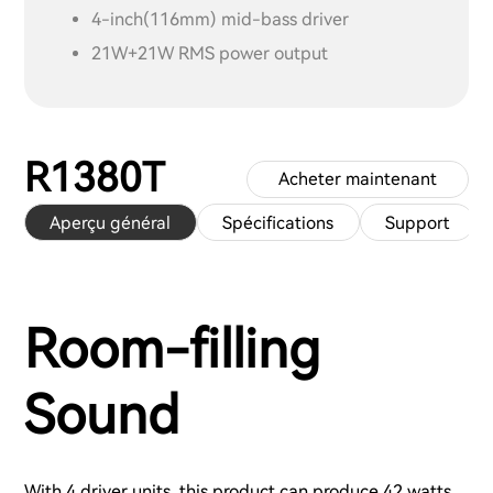
4-inch(116mm) mid-bass driver
21W+21W RMS power output
R1380T
Acheter maintenant
Aperçu général
Spécifications
Support
Room-filling
Sound
With 4 driver units, this product can produce 42 watts