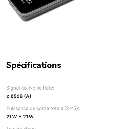
Spécifications
Signal-to-Noise Rate:
≥ 85dB (A)
Puissance de sortie totale (RMS):
21W + 21W
Transducteur: