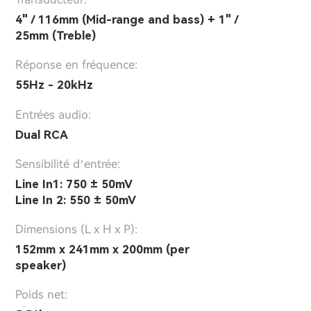
4" / 116mm (Mid-range and bass) + 1" /
25mm (Treble)
Réponse en fréquence:
55Hz - 20kHz
Entrées audio:
Dual RCA
Sensibilité d’entrée:
Line In1: 750 ± 50mV
Line In 2: 550 ± 50mV
Dimensions (L x H x P):
152mm x 241mm x 200mm (per
speaker)
Poids net: