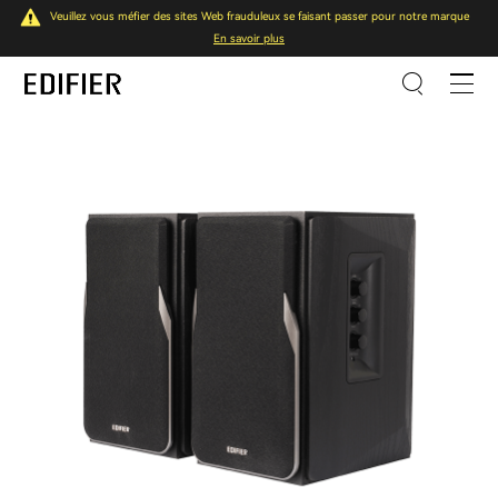
Veuillez vous méfier des sites Web frauduleux se faisant passer pour notre marque
En savoir plus