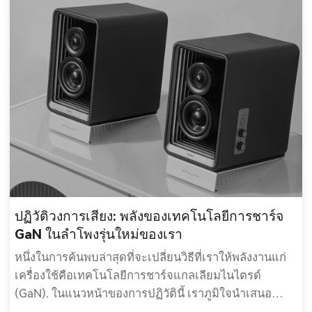
ปฏิวัติวงการเสียง: พลังของเทคโนโลยีการชาร์จ
GaN ในลำโพงรุ่นใหม่ของเรา
หนึ่งในการค้นพบล่าสุดที่จะเปลี่ยนวิธีที่เราให้พลังงานแก่
เครื่องใช้คือเทคโนโลยีการชาร์จแกลเลียมไนไตรด์
(GaN). ในแนวหน้าของการปฏิวัตินี้ เราภูมิใจนำเสนอ
มอนิเตอร์แบบแอคทีฟสำหรับเดสก์ท็อปและลำโพงบลูทูธ