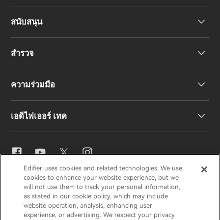
สนับสนุน
หูฟัง
สำรวจ
ลำโพง
การสนับสนุนผลิตภัณฑ์
ความร่วมมือ
คำประกาศความสอดคล้องของสหภาพยุโรป
เรื่องราวของเรา
เอดิไฟเออร์ เทค
ติดต่อเรา
ข่าวสาร
ตัวแทนจำหน่ายภูมิภาค
สมัครเป็นตัวแทนจำหน่าย
การตั้งค่าอีคิว
Edifier uses cookies and related technologies. We use
EDIFIER
AIRPULSE
STAX
HECATE
cookies to enhance your website experience, but we
Snapdragon Sound™
will not use them to track your personal information,
as stated in our cookie policy, which may include
website operation, analysis, enhancing user
ประเทศไทย / ไทย
experience, or advertising. We respect your privacy.
การสตรีมเพลง