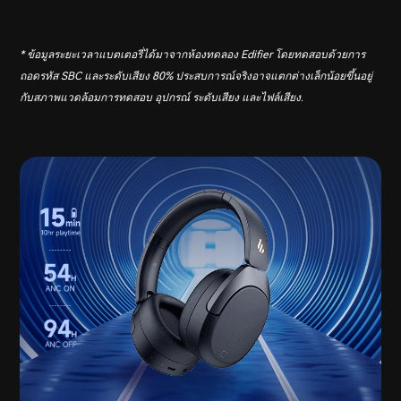
* ข้อมูลระยะเวลาแบตเตอรี่ได้มาจากห้องทดลอง Edifier โดยทดสอบด้วยการ
ถอดรหัส SBC และระดับเสียง 80% ประสบการณ์จริงอาจแตกต่างเล็กน้อยขึ้นอยู่
กับสภาพแวดล้อมการทดสอบ อุปกรณ์ ระดับเสียง และไฟล์เสียง.