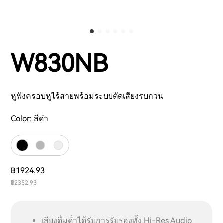
W830NB
หูฟังครอบหูไร้สายพร้อมระบบตัดเสียงรบกวน
Color:
สีดำ
฿1924.93
฿2352.93
เสียงดื่มด่ำได้รับการรับรองทั้ง Hi-Res Audio