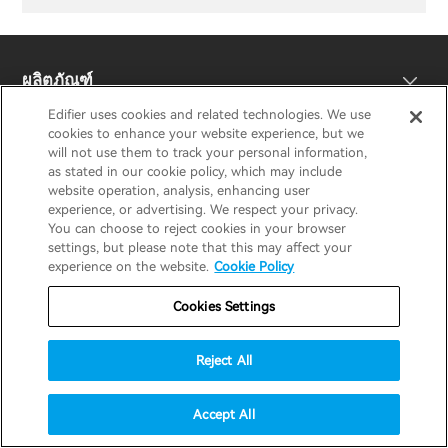
ผลิตภัณฑ์
Edifier uses cookies and related technologies. We use
cookies to enhance your website experience, but we
สนับสนุน
will not use them to track your personal information,
หูฟัง
as stated in our cookie policy, which may include
website operation, analysis, enhancing user
สำรวจ
experience, or advertising. We respect your privacy.
ลำโพง
การสนับสนุนผลิตภัณฑ์
You can choose to reject cookies in your browser
settings, but please note that this may affect your
experience on the website.
Cookie Policy
ความร่วมมือ
คำประกาศความสอดคล้องของสหภาพยุโรป
เรื่องราวของเรา
Cookies Settings
เอดิไฟเออร์ เทค
ติดต่อเรา
ข่าวสาร
ตัวแทนจำหน่ายภูมิภาค
Reject All
สมัครเป็นตัวแทนจำหน่าย
Accept All
การตั้งค่าอีคิว