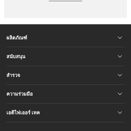
ผลิตภัณฑ์
สนับสนุน
หูฟัง
สำรวจ
ลำโพง
การสนับสนุนผลิตภัณฑ์
ความร่วมมือ
คำประกาศความสอดคล้องของสหภาพยุโรป
เรื่องราวของเรา
เอดิไฟเออร์ เทค
ติดต่อเรา
ข่าวสาร
ตัวแทนจำหน่ายภูมิภาค