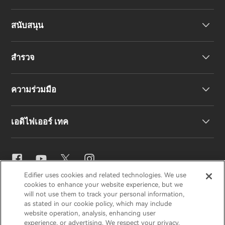
สนับสนุน
หูฟัง
สำรวจ
ลำโพง
การสนับสนุนผลิตภัณฑ์
ความร่วมมือ
คำประกาศความสอดคล้องของสหภาพยุโรป
เรื่องราวของเรา
เอดิไฟเออร์ เทค
ติดต่อเรา
ข่าวสาร
ตัวแทนจำหน่ายภูมิภาค
สมัครเป็นตัวแทนจำหน่าย
การตั้งค่าอีคิว
Edifier uses cookies and related technologies. We use
EDIFIER
AIRPULSE
STAX
HECATE
cookies to enhance your website experience, but we
Snapdragon Sound™
will not use them to track your personal information,
as stated in our cookie policy, which may include
website operation, analysis, enhancing user
ประเทศไทย / ไทย
experience, or advertising. We respect your privacy.