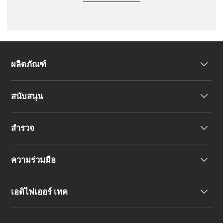
ผลิตภัณฑ์
สนับสนุน
หูฟัง
สำรวจ
ลำโพง
การสนับสนุนผลิตภัณฑ์
ความร่วมมือ
คำประกาศความสอดคล้องของสหภาพยุโรป
เรื่องราวของเรา
เอดิไฟเออร์ เทค
ติดต่อเรา
ข่าวสาร
ตัวแทนจำหน่ายภูมิภาค