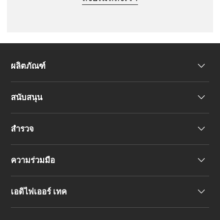
ผลิตภัณฑ์
สนับสนุน
หูฟัง
สำรวจ
ลำโพง
การสนับสนุนผลิตภัณฑ์
ความร่วมมือ
คำประกาศความสอดคล้องของสหภาพยุโรป
เรื่องราวของเรา
เอดิไฟเออร์ เทค
ติดต่อเรา
ข่าวสาร
ตัวแทนจำหน่ายภูมิภาค