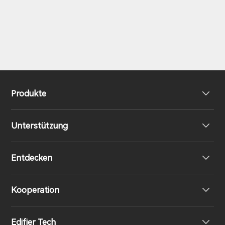
Produkte
Unterstützung
Kopfhörer
Entdecken
Lautsprecher
Produktunterstützung
Kooperation
EU-Konformitätserklärung
Unsere Geschichte
Edifier Tech