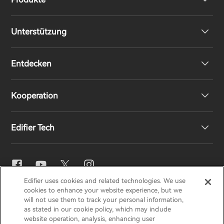
Unterstützung
Kopfhörer
Entdecken
Lautsprecher
Produktunterstützung
Kooperation
EU-Konformitätserklärung
Unsere Geschichte
Edifier Tech
Kontaktieren Sie uns
Pressebereich
Regionale Vertriebspartner
Vertriebspartner werden
EQ-Einstellungen
Edifier uses cookies and related technologies. We use
EDIFIER
AIRPULSE
STAX
HECATE
cookies to enhance your website experience, but we
Snapdragon Sound™
will not use them to track your personal information,
as stated in our cookie policy, which may include
website operation, analysis, enhancing user