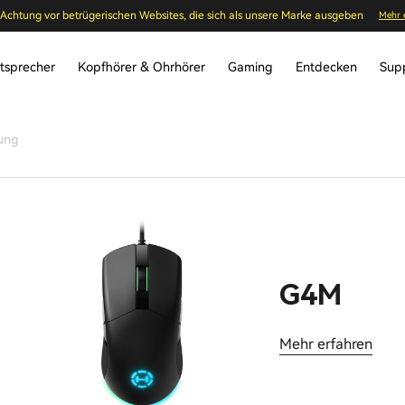
Achtung vor betrügerischen Websites, die sich als unsere Marke ausgeben
Mehr 
tsprecher
Kopfhörer & Ohrhörer
Gaming
Entdecken
Sup
ung
G4M
Mehr erfahren