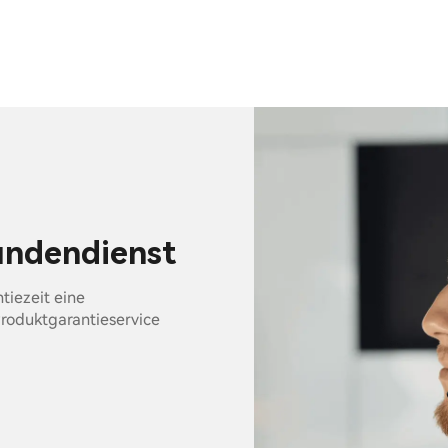
undendienst
tiezeit eine
Produktgarantieservice