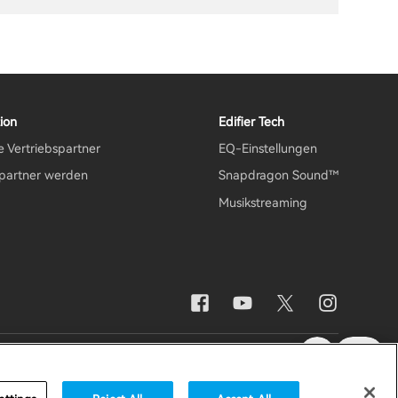
ion
Edifier Tech
e Vertriebspartner
EQ-Einstellungen
spartner werden
Snapdragon Sound™
Musikstreaming
nen nicht
Sicherheit
Germany /
Deutsch