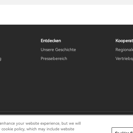
Entdecken
Kooperat
Unsere Geschichte
Regional
g
Pressebereich
Vertrieb
gungen
Nutzungsbedingungen
Verkaufen Sie meine Informatio
 enhance your website experience, but we will
r cookie policy, which may include website