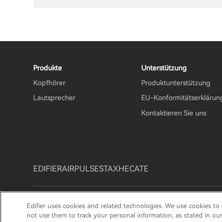
Produkte
Unterstützung
Kopfhörer
Produktunterstützung
Lautsprecher
EU-Konformitätserklärun
Kontaktieren Sie uns
EDIFIER
AIRPULSE
STAX
HECATE
Datenschutzhinweis
Cookie-Hinweis
Garantiebedin
Edifier uses cookies and related technologies. We use cookies to
Wichtiger Hinweis
not use them to track your personal information, as stated in ou