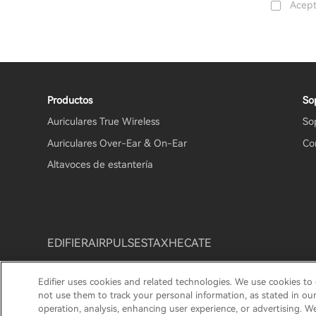
Acept
Productos
So
Auriculares True Wireless
So
Auriculares Over-Ear & On-Ear
Co
Altavoces de estantería
EDIFIER
AIRPULSE
STAX
HECATE
Edifier uses cookies and related technologies. We use cookies to
Aviso de Privacidad
Póliza de garantía
Política de c
not use them to track your personal information, as stated in ou
operation, analysis, enhancing user experience, or advertising. W