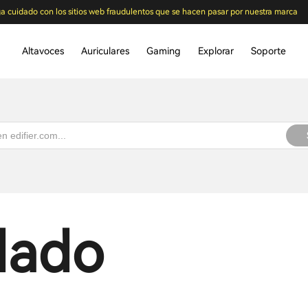
a cuidado con los sitios web fraudulentos que se hacen pasar por nuestra marca
Altavoces
Auriculares
Gaming
Explorar
Soporte
dado