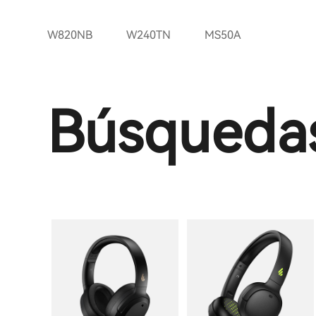
W820NB
W240TN
MS50A
Búsquedas