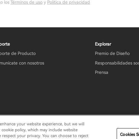
o los
Términos de uso
y
Política de privacidad
porte
Explorar
porte de Producto
Premio de Diseño
munícate con nosotros
Responsabilidades soc
Prensa
 enhance your website experience, but we will
ookies
Condiciones de uso
Estrategia de seguridad
Aviso im
r cookie policy, which may include website
Cookies S
e respect your privacy. You can choose to reject