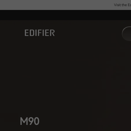
Visit the 
M90