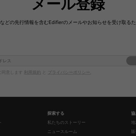
メール登録
などの先行情報を含むEdifierのメールやお知らせを受け取る
に同意します
利用規約
と
プライバシーポリシー.
探索する
協
ト
私たちのストーリー
地
言
ニュースルーム
販