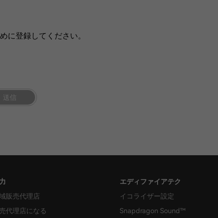
ために登録してください。
送信
力
エディファイアテク
域販売代理店
イコライザー設定
売代理店になる
Snapdragon Sound™