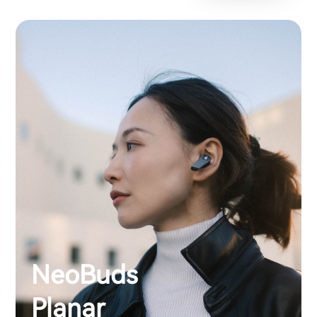
NeoBuds
Planar