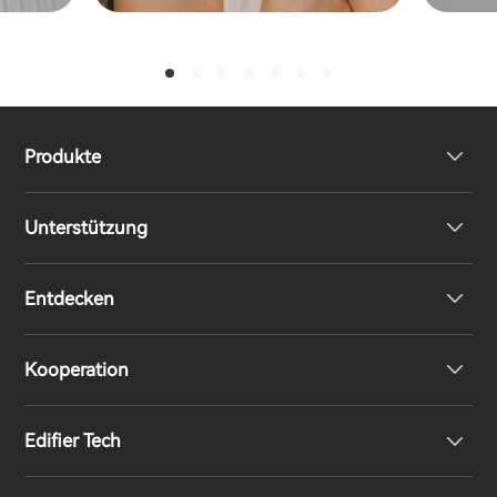
Produkte
Unterstützung
Kopfhörer
Entdecken
Lautsprecher
Produktunterstützung
Kooperation
EU-Konformitätserklärung
Unsere Geschichte
Edifier Tech
Kontaktieren Sie uns
Pressebereich
Regionale Vertriebspartner