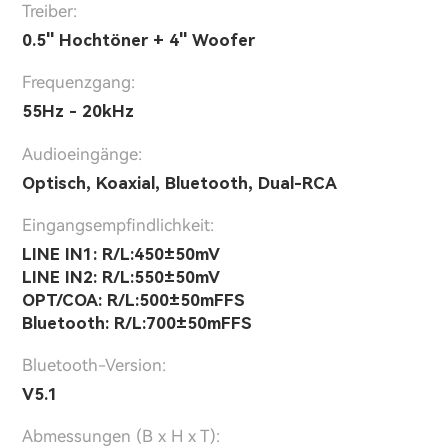
Treiber:
0.5'' Hochtöner + 4'' Woofer
Frequenzgang:
55Hz - 20kHz
Audioeingänge:
Optisch, Koaxial, Bluetooth, Dual-RCA
Eingangsempfindlichkeit:
LINE IN1: R/L:450±50mV
LINE IN2: R/L:550±50mV
OPT/COA: R/L:500±50mFFS
Bluetooth: R/L:700±50mFFS
Bluetooth-Version:
V5.1
Abmessungen (B x H x T):