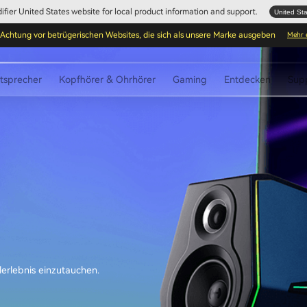
Edifier United States website for local product information and support.
United St
Achtung vor betrügerischen Websites, die sich als unsere Marke ausgeben
Mehr 
tsprecher
Kopfhörer & Ohrhörer
Gaming
Entdecken
Sup
lerlebnis einzutauchen.