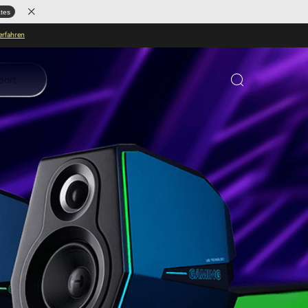
ates
erfahren
port