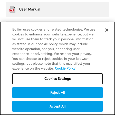
User Manual
Produkt- und technischer Support
Edifier uses cookies and related technologies. We use
cookies to enhance your website experience, but we
will not use them to track your personal information,
as stated in our cookie policy, which may include
website operation, analysis, enhancing user
experience, or advertising. We respect your privacy.
Produkte
You can choose to reject cookies in your browser
settings, but please note that this may affect your
experience on the website.
Cookie Policy
Unterstützung
Kopfhörer
Cookies Settings
Entdecken
Lautsprecher
Produktunterstützung
Reject All
Kooperation
Accept All
EU-Konformitätserklärung
Unsere Geschichte