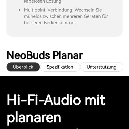
kabelosen Lösung.
Multipoint-Verbindung: Wechseln Sie
mühelos zwischen mehreren Geräten für
besseren Bedienkomfort.
NeoBuds Planar
Überblick
Spezifikation
Unterstützung
Hi-Fi-Audio mit
planaren