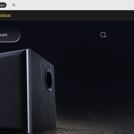
ates
erfahren
port