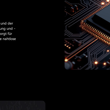
 und der
lung und -
orgt für
e nahtlose