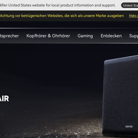
Edifier United States website for local product information and support.
United St
Achtung vor betrügerischen Websites, die sich als unsere Marke ausgeben
Mehr 
tsprecher
Kopfhörer & Ohrhörer
Gaming
Entdecken
Sup