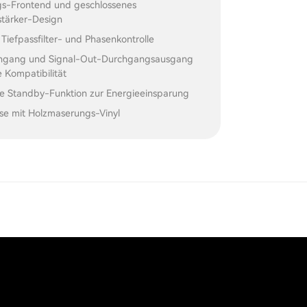
gs-Frontend und geschlossenes
stärker-Design
 Tiefpassfilter- und Phasenkontrolle
ingang und Signal-Out-Durchgangsausgang
 Kompatibilität
e Standby-Funktion zur Energieeinsparung
e mit Holzmaserungs-Vinyl