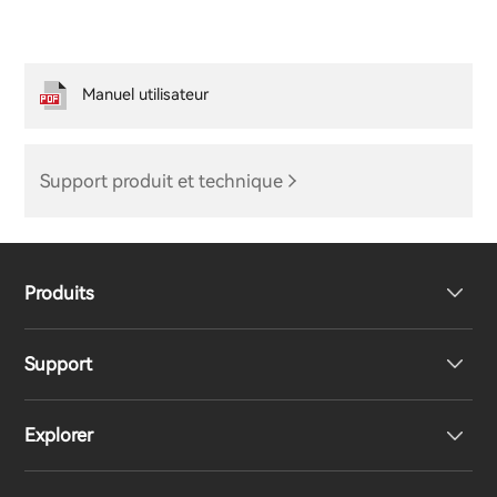
Manuel utilisateur
Support produit et technique
Produits
Support
Haut-parleurs
Explorer
Écouteurs
Support produit