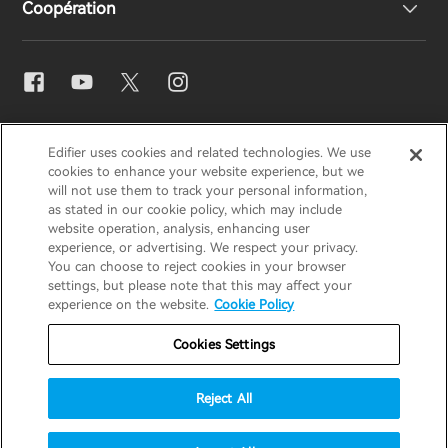
Coopération
Casques
Déclaration de conformité UE
Notre histoire
Contactez-nous
Presse
Distributeurs régionaux
EDIFIER
AIRPULSE
STAX
HECATE
Blogues
Devenez distributeurs
Edifier uses cookies and related technologies. We use
cookies to enhance your website experience, but we
will not use them to track your personal information,
France / Français
as stated in our cookie policy, which may include
Prix ​​de conception
website operation, analysis, enhancing user
experience, or advertising. We respect your privacy.
Avis de confidentialité
Avis sur les cookies
You can choose to reject cookies in your browser
Responsabilités sociales
settings, but please note that this may affect your
Politique de garantie
Politique de garantie
experience on the website.
Cookie Policy
Conditions d'utilisation
Cookies Settings
Ne vendez pas mes informations
Reject All
Stratégie de sécurité
Avis important
© 2026 Edifier. All rights reserved.