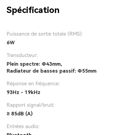
Spécification
Puissance de sortie totale (RMS):
6W
Transducteur:
Plein spectre: Φ43mm,
Radiateur de basses passif: Φ55mm
Réponse en fréquence:
93Hz - 19kHz
Rapport signal/bruit:
≥ 85dB (A)
Entrées audio: