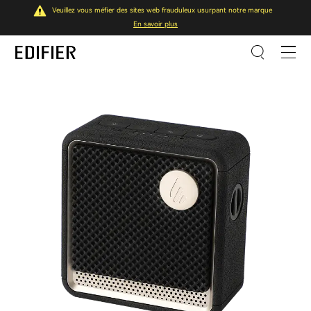
Veuillez vous méfier des sites web frauduleux usurpant notre marque
En savoir plus