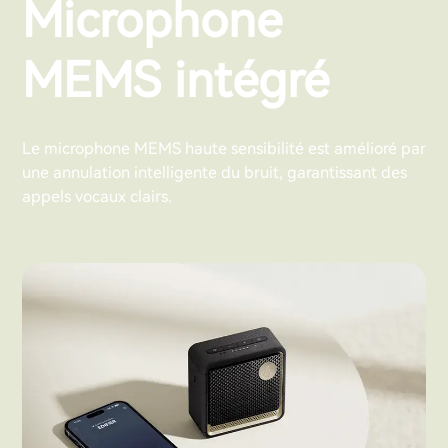
Microphone
MEMS intégré
Le microphone MEMS haute sensibilité est amélioré par
une annulation intelligente du bruit, garantissant des
appels vocaux clairs.