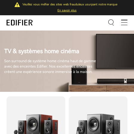
Veuillez vous méfier des sites web frauduleux usurpant notre marque
En savoir plus
TV & systèmes home cinéma
Son surround de système home cinéma haut de gamme
avec des enceintes Edifier. Nos excellentes enceintes
créent une expérience sonore immersive à la maison.