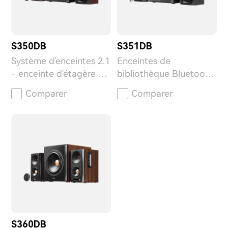
S350DB
S351DB
Système d'enceintes 2.1
Enceintes de
- enceinte d'étagère et
bibliothèque Bluetooth
caisson de basses
avec caisson de basses
Comparer
Comparer
S360DB