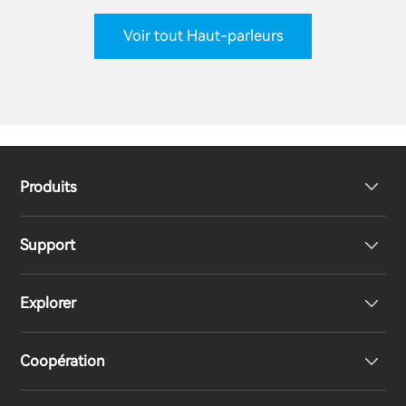
Voir tout Haut-parleurs
Produits
Support
Haut-parleurs
Explorer
Écouteurs
Support produit
Coopération
Casques
Déclaration de conformité UE
Notre histoire