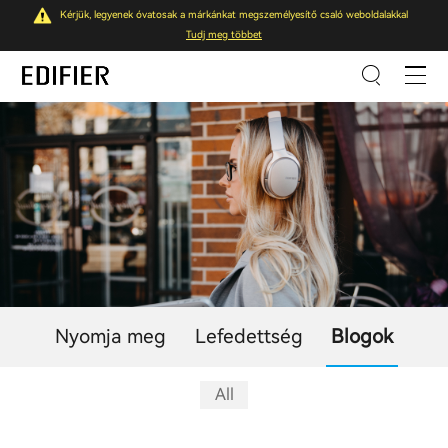
Kérjük, legyenek óvatosak a márkánkat megszemélyesítő csaló weboldalakkal
Tudj meg többet
Nyomja meg
Lefedettség
Blogok
All