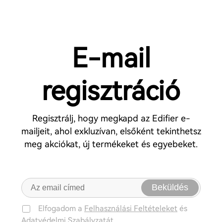
E-mail
regisztráció
Regisztrálj, hogy megkapd az Edifier e-
mailjeit, ahol exkluzívan, elsőként tekinthetsz
meg akciókat, új termékeket és egyebeket.
Beküldés
Elfogadom a
Felhasználási Feltételeket
és
Adatvédelmi Szabályzatát