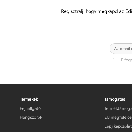
Regisztrálj, hogy megkapd az Edif
Elfo
Termékek
Támogatás
Fejhallgató
Terméktámoga
Hangszórók
EU megfelelősé
Lépj kapcsola