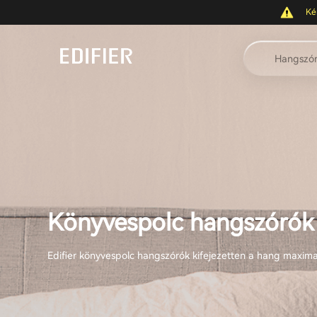
Ké
Hangszó
Könyvespolc hangszórók
Edifier könyvespolc hangszórók kifejezetten a hang maximal