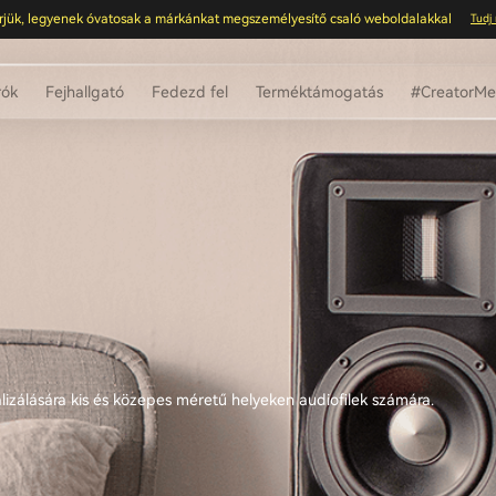
rjük, legyenek óvatosak a márkánkat megszemélyesítő csaló weboldalakkal
Tudj
rók
Fejhallgató
Fedezd fel
Terméktámogatás
#CreatorMee
izálására kis és közepes méretű helyeken audiofilek számára.