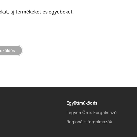
iókat, új termékeket és egyebeket.
eküldés
Együttműködés
Legyen Ön is Forgalmazó
Regionális forgalmazók