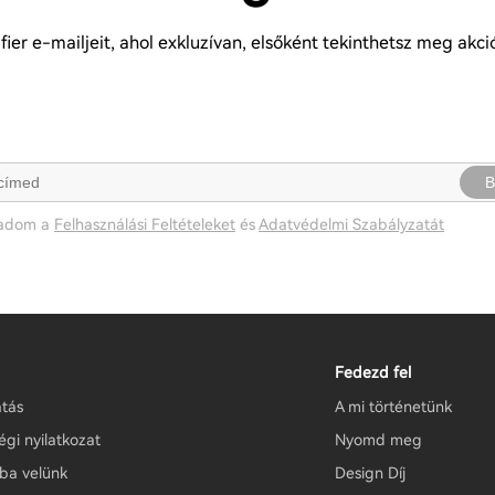
ier e-mailjeit, ahol exkluzívan, elsőként tekinthetsz meg akc
B
gadom a
Felhasználási Feltételeket
és
Adatvédelmi Szabályzatát
Fedezd fel
tás
A mi történetünk
gi nyilatkozat
Nyomd meg
tba velünk
Design Díj