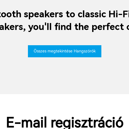
ooth speakers to classic Hi-F
akers, you'll find the perfect 
Összes megtekintése Hangszórók
E-mail regisztráció