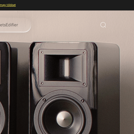
 meg többet
tsEdifier