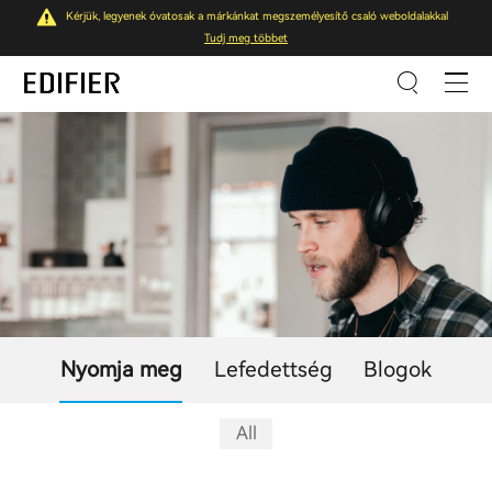
Kérjük, legyenek óvatosak a márkánkat megszemélyesítő csaló weboldalakkal
Tudj meg többet
Nyomja meg
Lefedettség
Blogok
All