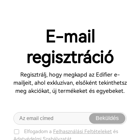
E-mail
regisztráció
Regisztrálj, hogy megkapd az Edifier e-
mailjeit, ahol exkluzívan, elsőként tekinthetsz
meg akciókat, új termékeket és egyebeket.
Beküldés
Elfogadom a
Felhasználási Feltételeket
és
Adatvédelmi Szabályzatát