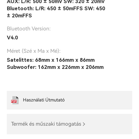
AUX: L/R: 500 ± 50mV SW: 320 ± 20mV
Bluetooth: L/R: 450 ± 50mFFS SW: 450
± 20mFFS
Bluetooth Version:
V4.0
Méret (Szé x Ma x Mé):
Satelittes: 68mm x 166mm x 86mm
Subwoofer: 162mm x 226mm x 206mm
Használati Útmutató
Termék és műszaki támogatás