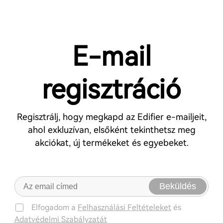
E-mail
regisztráció
Regisztrálj, hogy megkapd az Edifier e-mailjeit,
ahol exkluzívan, elsőként tekinthetsz meg
akciókat, új termékeket és egyebeket.
Beküldés
Elfogadom a
Felhasználási Feltételeket
és
Adatvédelmi Szabályzatát