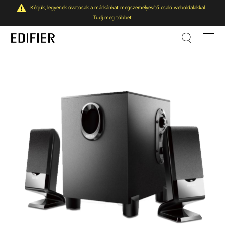
Kérjük, legyenek óvatosak a márkánkat megszemélyesítő csaló weboldalakkal
Tudj meg többet