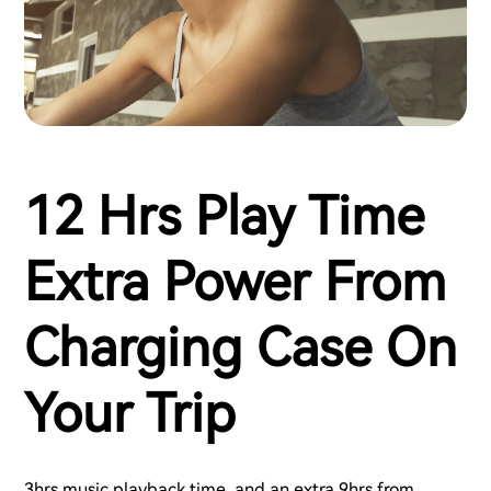
12 Hrs Play Time
Extra Power From
Charging Case On
Your Trip
3hrs music playback time, and an extra 9hrs from