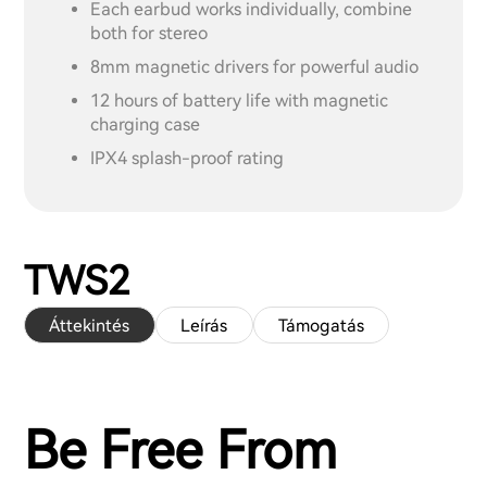
Each earbud works individually, combine
both for stereo
8mm magnetic drivers for powerful audio
12 hours of battery life with magnetic
charging case
IPX4 splash-proof rating
TWS2
Áttekintés
Leírás
Támogatás
Be Free From