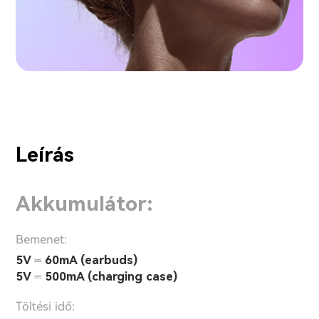
Leírás
Akkumulátor:
Bemenet:
5V ⎓ 60mA (earbuds)
5V ⎓ 500mA (charging case)
Töltési idő: