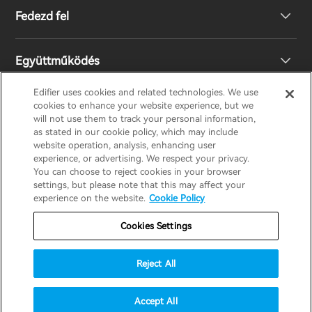
Fedezd fel
Hangszórók
Terméktámogatás
Együttműködés
EU megfelelőségi nyilatkozat
A mi történetünk
Edifier uses cookies and related technologies. We use
cookies to enhance your website experience, but we
Lépj kapcsolatba velünk
Nyomd meg
Legyen Ön is Forgalmazó
will not use them to track your personal information,
EDIFIER
AIRPULSE
STAX
HECATE
as stated in our cookie policy, which may include
website operation, analysis, enhancing user
experience, or advertising. We respect your privacy.
Design Díj
Regionális forgalmazók
You can choose to reject cookies in your browser
Hungary / Hungarian
settings, but please note that this may affect your
experience on the website.
Cookie Policy
Társadalmi felelősségek
Jótállási szabályzat
Adatvédelmi nyilatkozat
Cookies Settings
Süti szabályzat
Használati feltételek
Reject All
Biztonság
Fontos értesítés
© 2025 Edifier. All rights reserved.
Accept All