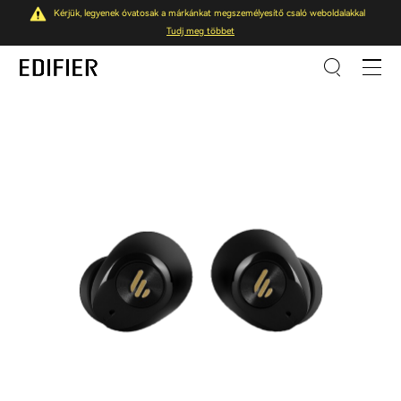
Kérjük, legyenek óvatosak a márkánkat megszemélyesítő csaló weboldalakkal
Tudj meg többet