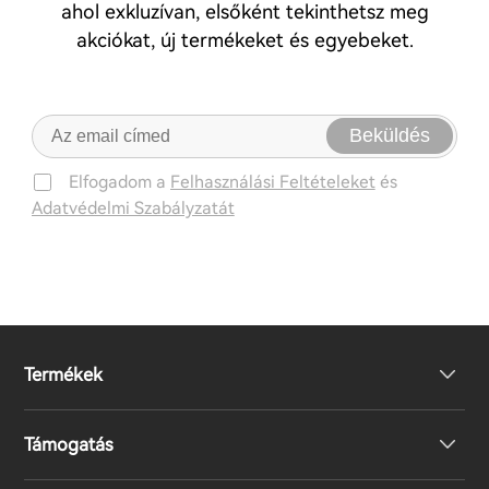
ahol exkluzívan, elsőként tekinthetsz meg
akciókat, új termékeket és egyebeket.
Beküldés
Elfogadom a
Felhasználási Feltételeket
és
Adatvédelmi Szabályzatát
Termékek
Támogatás
Fejhallgató