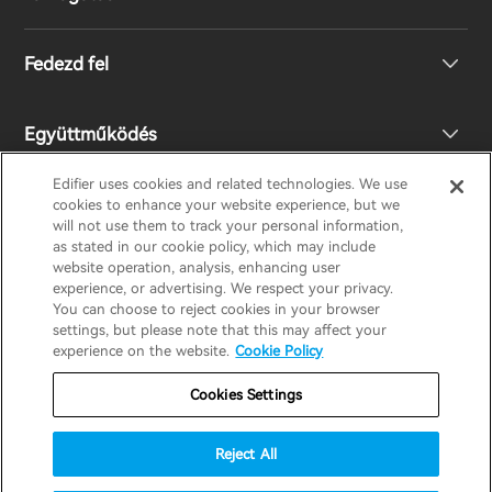
Fejhallgató
Fedezd fel
Hangszórók
Terméktámogatás
Együttműködés
EU megfelelőségi nyilatkozat
A mi történetünk
Edifier uses cookies and related technologies. We use
cookies to enhance your website experience, but we
Lépj kapcsolatba velünk
Nyomd meg
Legyen Ön is Forgalmazó
will not use them to track your personal information,
EDIFIER
AIRPULSE
STAX
HECATE
as stated in our cookie policy, which may include
website operation, analysis, enhancing user
experience, or advertising. We respect your privacy.
Design Díj
Regionális forgalmazók
You can choose to reject cookies in your browser
Hungary / Hungarian
settings, but please note that this may affect your
experience on the website.
Cookie Policy
Társadalmi felelősségek
Jótállási szabályzat
Adatvédelmi nyilatkozat
Cookies Settings
Süti szabályzat
Használati feltételek
Reject All
Biztonság
Fontos értesítés