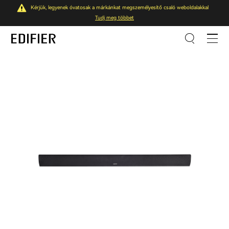
Kérjük, legyenek óvatosak a márkánkat megszemélyesítő csaló weboldalakkal
Tudj meg többet