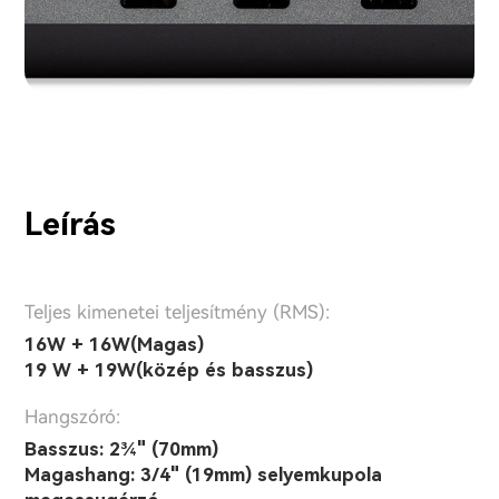
Leírás
Teljes kimenetei teljesítmény (RMS):
16W + 16W(Magas)
19 W + 19W(közép és basszus)
Hangszóró:
Basszus: 2¾" (70mm)
Magashang: 3/4" (19mm) selyemkupola