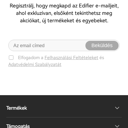
Regisztrálj, hogy megkapd az Edifier e-mailjeit,
ahol exkluzívan, elsőként tekinthetsz meg
akciókat, új termékeket és egyebeket.
Beküldés
Elfogadom a
Felhasználási Feltételeket
és
Adatvédelmi Szabályzatát
Termékek
Támogatás