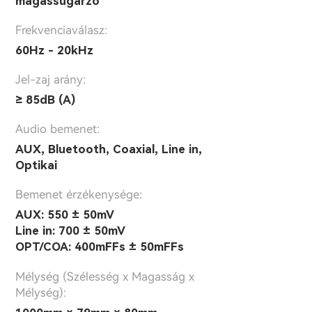
magassugárzó
Frekvenciaválasz:
60Hz - 20kHz
Jel-zaj arány:
≥ 85dB (A)
Audio bemenet:
AUX, Bluetooth, Coaxial, Line in,
Optikai
Bemenet érzékenysége:
AUX: 550 ± 50mV
Line in: 700 ± 50mV
OPT/COA: 400mFFs ± 50mFFs
Mélység (Szélesség x Magasság x
Mélység):