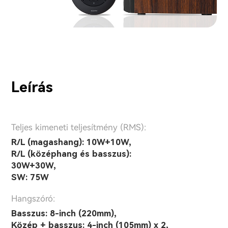
Leírás
Teljes kimeneti teljesítmény (RMS):
R/L (magashang): 10W+10W,
R/L (középhang és basszus):
30W+30W,
SW: 75W
Hangszóró:
Basszus: 8-inch (220mm),
Közép + basszus: 4-inch (105mm) x 2,