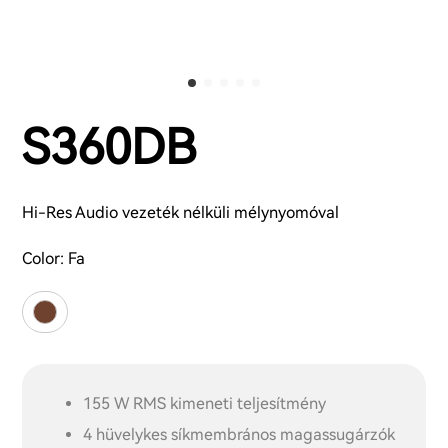
S360DB
Hi-Res Audio vezeték nélküli mélynyomóval
Color:
Fa
155 W RMS kimeneti teljesítmény
4 hüvelykes síkmembrános magassugárzók