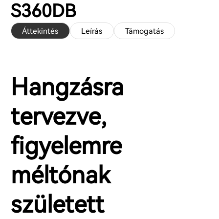
S360DB
Áttekintés
Leírás
Támogatás
Hangzásra
tervezve,
figyelemre
méltónak
született