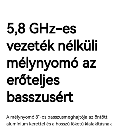
5,8 GHz-es
vezeték nélküli
mélynyomó az
erőteljes
basszusért
A mélynyomó 8"-os basszusmeghajtója az öntött
alumínium kerettel és a hosszú löketű kialakításnak