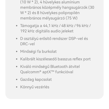
(10 W * 2), 4 hüvelykes alumínium
membrános középmély hangsugárzók (30
W * 2) és 8 hüvelykes polipropilén
membrános mélysugárzó (75 W)
Támogatja a 44,1 kHz / 48 kHz / 96 kHz /
192 kHz digitális audio jeleket
D osztályú erősítő rendszer DSP-vel és
DRC-vel
Minőségi fa burkolat
Kalibrált kiszélesedő basszus reflex port
Kiváló minőségű Bluetooth átvitel
Qualcomm® aptX™ funkcióval
Gazdag kapcsolat
Könnyű vezérlés