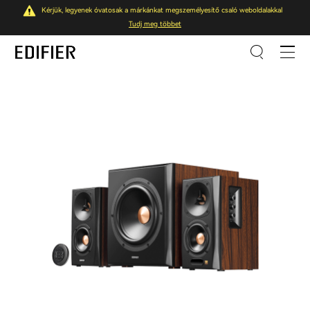
Kérjük, legyenek óvatosak a márkánkat megszemélyesítő csaló weboldalakkal
Tudj meg többet