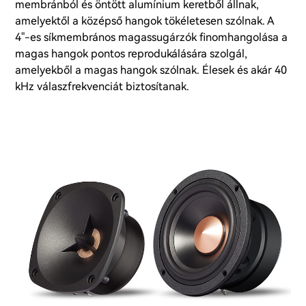
membránból és öntött alumínium keretből állnak,
amelyektől a középső hangok tökéletesen szólnak. A
4"-es síkmembrános magassugárzók finomhangolása a
magas hangok pontos reprodukálására szolgál,
amelyekből a magas hangok szólnak. Élesek és akár 40
kHz válaszfrekvenciát biztosítanak.