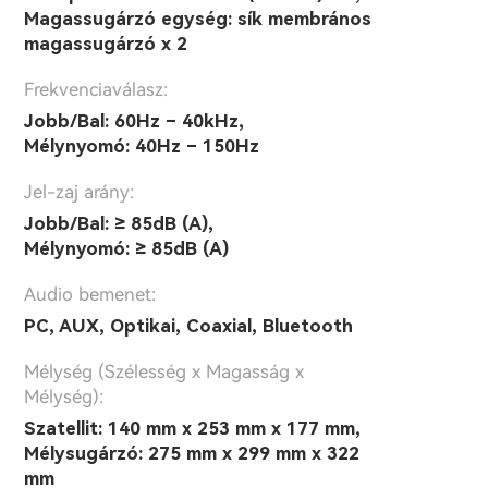
Magassugárzó egység: sík membrános
magassugárzó x 2
Frekvenciaválasz:
Jobb/Bal: 60Hz – 40kHz,
Mélynyomó: 40Hz – 150Hz
Jel-zaj arány:
Jobb/Bal: ≥ 85dB (A),
Mélynyomó: ≥ 85dB (A)
Audio bemenet:
PC, AUX, Optikai, Coaxial, Bluetooth
Mélység (Szélesség x Magasság x
Mélység):
Szatellit: 140 mm x 253 mm x 177 mm,
Mélysugárzó: 275 mm x 299 mm x 322
mm