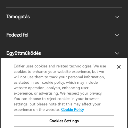
Támogatás
Fejhallgató
Fedezd fel
Hangszórók
Terméktámogatás
Együttműködés
EU megfelelőségi nyilatkozat
A mi történetünk
Edifier uses cookies and related technologies. We use
cookies to enhance your website experience, but we
Lépj kapcsolatba velünk
Nyomd meg
Legyen Ön is Forgalmazó
will not use them to track your personal information,
EDIFIER
AIRPULSE
STAX
HECATE
as stated in our cookie policy, which may include
website operation, analysis, enhancing user
experience, or advertising. We respect your privacy.
Design Díj
Regionális forgalmazók
You can choose to reject cookies in your browser
Hungary / Hungarian
settings, but please note that this may affect your
experience on the website.
Cookie Policy
Társadalmi felelősségek
Jótállási szabályzat
Adatvédelmi nyilatkozat
Cookies Settings