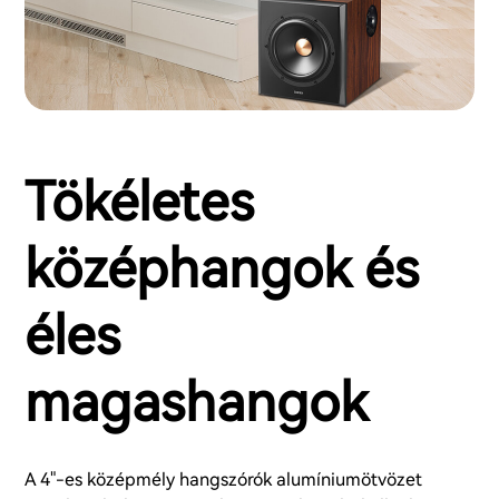
Tökéletes
középhangok és
éles
magashangok
A 4"-es középmély hangszórók alumíniumötvözet