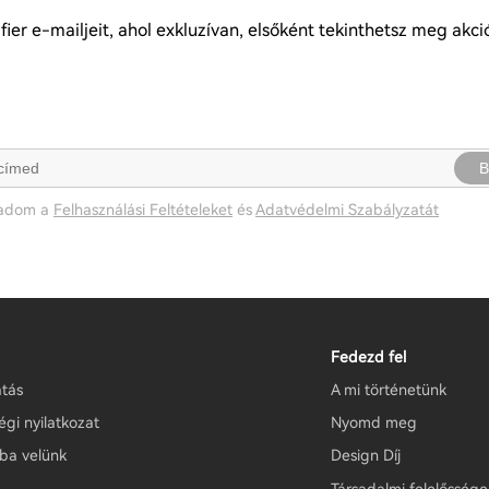
ier e-mailjeit, ahol exkluzívan, elsőként tekinthetsz meg akc
B
gadom a
Felhasználási Feltételeket
és
Adatvédelmi Szabályzatát
Fedezd fel
tás
A mi történetünk
gi nyilatkozat
Nyomd meg
tba velünk
Design Díj
Társadalmi felelőssége