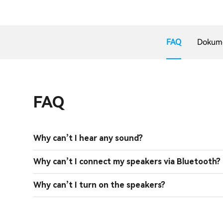
FAQ
Dokume
FAQ
Why can’t I hear any sound?
Why can’t I connect my speakers via Bluetooth?
Why can’t I turn on the speakers?