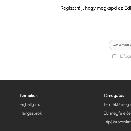
Regisztrálj, hogy megkapd az Edif
Elfo
Termékek
Támogatás
Fejhallgató
Terméktámoga
Hangszórók
EU megfelelősé
Lépj kapcsola