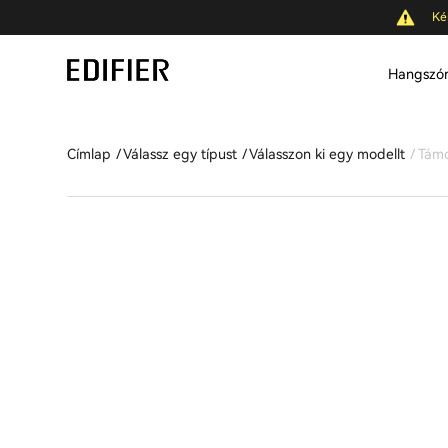
Ké
Hangszó
Címlap
Válassz egy típust
Válasszon ki egy modellt
Tám