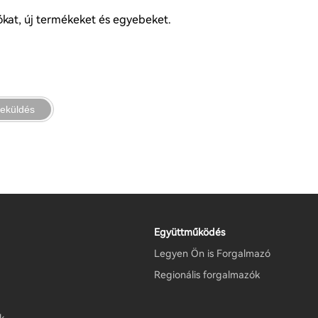
iókat, új termékeket és egyebeket.
eküldés
Együttműködés
Legyen Ön is Forgalmazó
Regionális forgalmazók
k