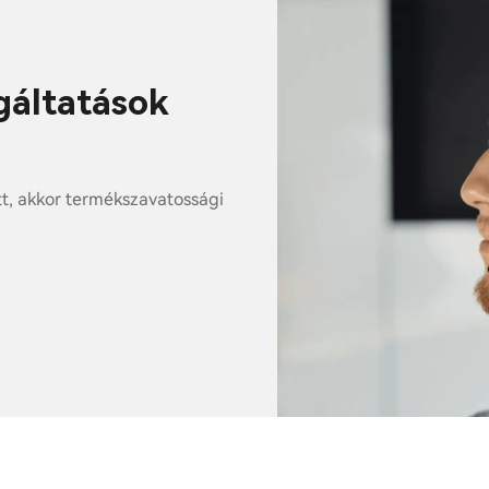
lgáltatások
tt, akkor termékszavatossági