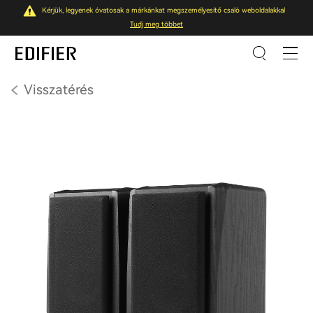
Kérjük, legyenek óvatosak a márkánkat megszemélyesítő csaló weboldalakkal
Tudj meg többet
Visszatérés