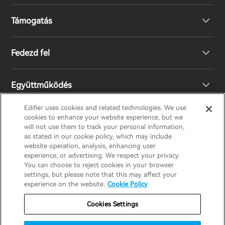
Támogatás
Fejhallgató
Fedezd fel
Hangszórók
Terméktámogatás
Együttműködés
EU megfelelőségi nyilatkozat
A mi történetünk
Edifier uses cookies and related technologies. We use
cookies to enhance your website experience, but we
Lépj kapcsolatba velünk
Nyomd meg
Legyen Ön is Forgalmazó
will not use them to track your personal information,
EDIFIER
AIRPULSE
STAX
HECATE
as stated in our cookie policy, which may include
website operation, analysis, enhancing user
experience, or advertising. We respect your privacy.
Design Díj
Regionális forgalmazók
You can choose to reject cookies in your browser
Hungary / Hungarian
settings, but please note that this may affect your
experience on the website.
Cookie Policy
Társadalmi felelősségek
Jótállási szabályzat
Adatvédelmi nyilatkozat
Cookies Settings
Süti szabályzat
Használati feltételek