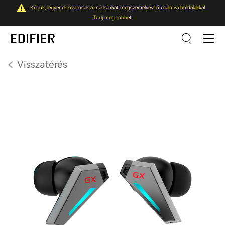
Kérjük, legyenek óvatosak a márkánkat megszemélyesítő csaló weboldalakkal
Tudj meg többet
Visszatérés