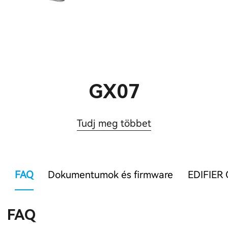
GX07
Tudj meg többet
FAQ
Dokumentumok és firmware
EDIFIER 
FAQ