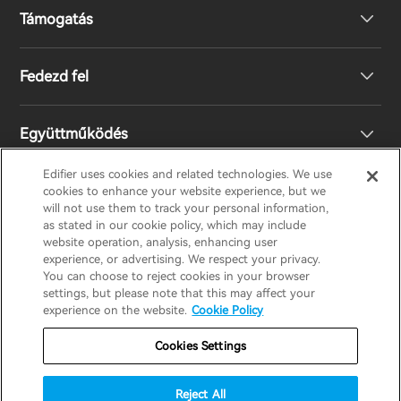
Támogatás
Fejhallgató
Fedezd fel
Hangszórók
EU megfelelőségi nyilatkozat
Együttműködés
Terméktámogatás
A mi történetünk
Edifier uses cookies and related technologies. We use
cookies to enhance your website experience, but we
Lépj kapcsolatba velünk
Nyomd meg
Legyen Ön is Forgalmazó
will not use them to track your personal information,
EDIFIER
AIRPULSE
STAX
HECATE
as stated in our cookie policy, which may include
website operation, analysis, enhancing user
experience, or advertising. We respect your privacy.
Design Díj
Regionális forgalmazók
You can choose to reject cookies in your browser
Hungary / Hungarian
settings, but please note that this may affect your
experience on the website.
Cookie Policy
Társadalmi felelősségek
Adatvédelmi nyilatkozat
Süti szabályzat
Cookies Settings
Jótállási szabályzat
Használati feltételek
Reject All