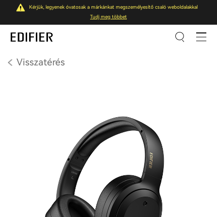
Kérjük, legyenek óvatosak a márkánkat megszemélyesítő csaló weboldalakkal
Tudj meg többet
Visszatérés