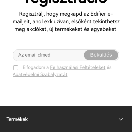
Regisztrálj, hogy megkapd az Edifier e-
mailjeit, ahol exkluzívan, elsőként tekinthetsz
meg akciókat, új termékeket és egyebeket.
Beküldés
Elfogadom a
Felhasználási Feltételeket
és
Adatvédelmi Szabályzatát
Termékek