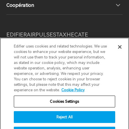
Coopération
Contactez-nous
Blogues
Notre histoire
Distributeurs régionaux
EDIFIER
AIRPULSE
STAX
HECATE
Presse
Devenez distributeurs
Edifier uses cookies and related technologies. We use
cookies to enhance your website experience, but we
Canada / French
will not use them to track your personal information,
as stated in our cookie policy, which may include
Prix ​​de conception
Politique de confidentialité
website operation, analysis, enhancing user
experience, or advertising. We respect your privacy.
Politique de retour et de remboursement
You can choose to reject cookies in your browser
invert colors
Responsabilités sociales
settings, but please note that this may affect your
Modalités de garantie
Conditions d’utilisation
experience on the website.
Cookie Policy
gray hues
Politique d’expédition
Cookies Settings
big cursor
Politique de service après-vente
reading guide
Reject All
Stratégie de sécurité
Avis important
underline links
accessibility