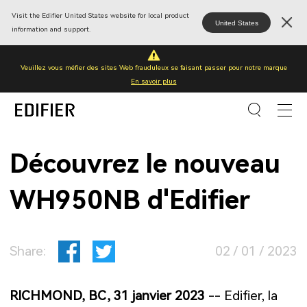
Visit the Edifier United States website for local product
United States
information and support.
Veuillez vous méfier des sites Web frauduleux se faisant passer pour notre marque
En savoir plus
Découvrez le nouveau
WH950NB d'Edifier
Share:
02 / 01 / 2023
RICHMOND, BC, 31 janvier 2023
-- Edifier, la