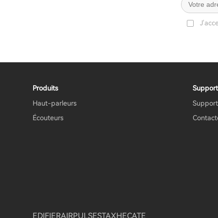
J'acc
Produits
Support
Haut-parleurs
Support
Écouteurs
Contact
EDIFIER
AIRPULSE
STAX
HECATE