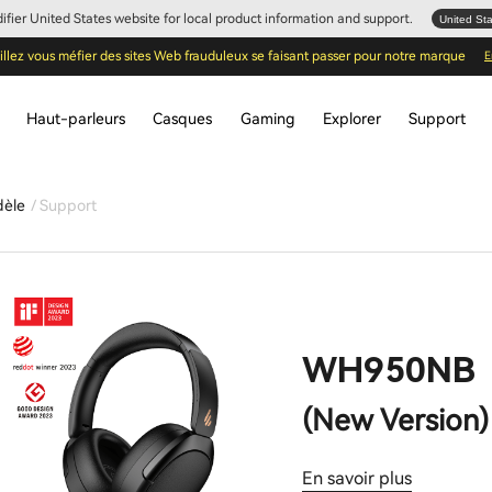
Edifier United States website for local product information and support.
United St
illez vous méfier des sites Web frauduleux se faisant passer pour notre marque
E
Haut-parleurs
Casques
Gaming
Explorer
Support
dèle
Support
WH950NB
(New Version)
En savoir plus