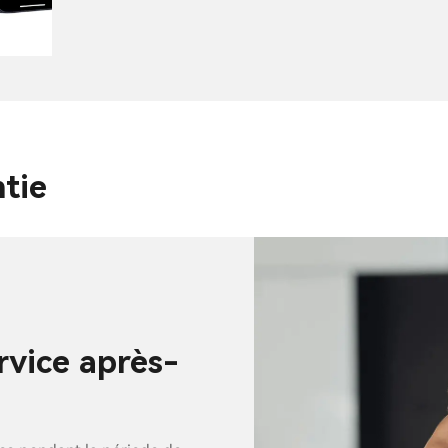
ntie
rvice après-