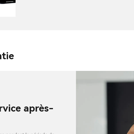
ntie
rvice après-