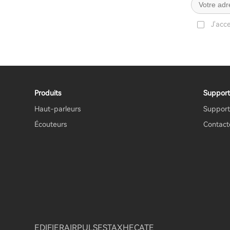
J'acc
Produits
Support
Haut-parleurs
Support
Écouteurs
Contact
EDIFIER
AIRPULSE
STAX
HECATE