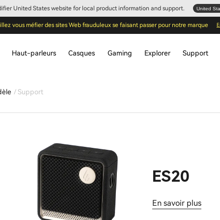
Edifier United States website for local product information and support.
United St
illez vous méfier des sites Web frauduleux se faisant passer pour notre marque
E
Haut-parleurs
Casques
Gaming
Explorer
Support
dèle
Support
ES20
En savoir plus