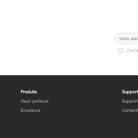
J'acc
Produits
Support
Haut-parleurs
Support
Écouteurs
Contact