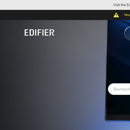
Visit the 
Veu