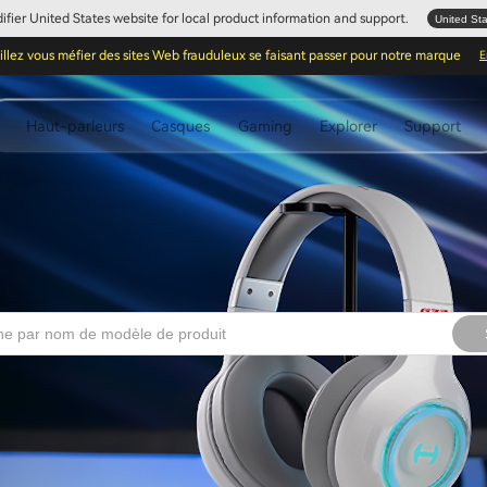
Edifier United States website for local product information and support.
United St
illez vous méfier des sites Web frauduleux se faisant passer pour notre marque
E
Haut-parleurs
Casques
Gaming
Explorer
Support