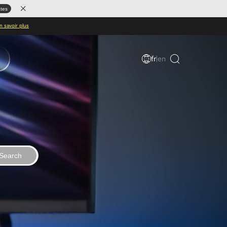
ates
n savoir plus
fr
|
en
Search