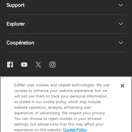
Support
Haut-parleurs
Explorer
Écouteurs
Support produit
Coopération
Casques
Déclaration de conformité UE
Notre histoire
Contactez-nous
Presse
Distributeurs régionaux
EDIFIER
AIRPULSE
STAX
HECATE
Blogues
Devenez distributeurs
Edifier uses cookies and related technologies. We use
cookies to enhance your website experience, but we
will not use them to track your personal information,
France / Français
as stated in our cookie policy, which may include
Prix ​​de conception
website operation, analysis, enhancing user
experience, or advertising. We respect your privacy.
Avis de confidentialité
Avis sur les cookies
You can choose to reject cookies in your browser
Responsabilités sociales
settings, but please note that this may affect your
Politique de garantie
Politique de garantie
experience on the website.
Cookie Policy