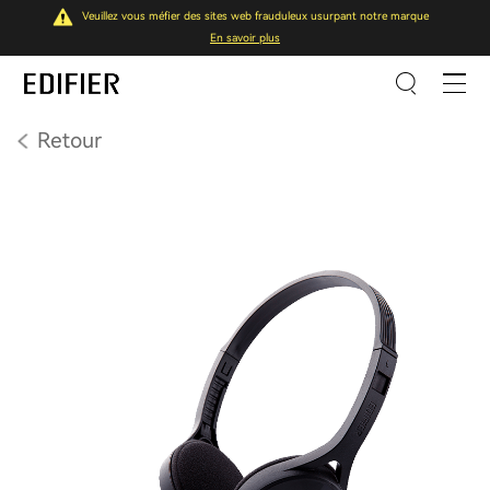
Veuillez vous méfier des sites web frauduleux usurpant notre marque
En savoir plus
Retour