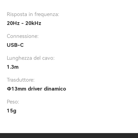
Risposta in frequenza:
20Hz - 20kHz
Connessione:
USB-C
Lunghezza del cavo:
1.3m
Trasduttore:
Φ13mm driver dinamico
Peso:
15g