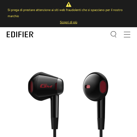
Si prega di prestare attenzione ai siti web fraudolenti che si spacciano per il nostro
marchio
Scopri di più