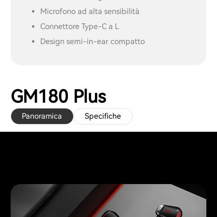
Microfono ad alta sensibilità
Connettore Type-C a L
Design semi-in-ear compatto
GM180 Plus
Panoramica
Specifiche