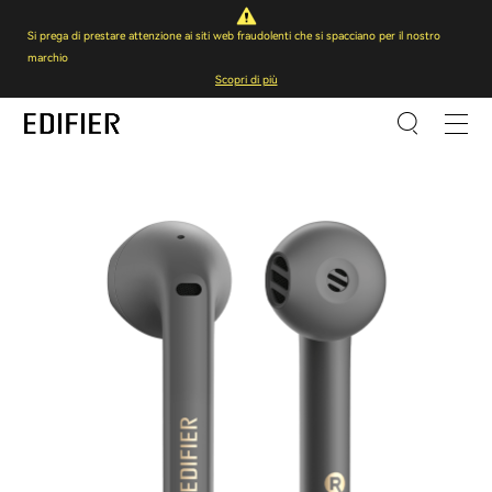
Si prega di prestare attenzione ai siti web fraudolenti che si spacciano per il nostro
marchio
Scopri di più