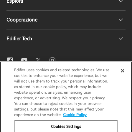
Esplora
Altoparlanti
Supporto prodotto
Cooperazione
Dichiarazione di conformità UE
La nostra storia
Edifier Tech
Contattaci
Sala stampa
Distributori regionali
Diventa distributore
Impostazioni EQ
Edifier uses cookies and related technologies. We use
EDIFIER
AIRPULSE
STAX
HECATE
cookies to enhance your website experience, but we
Snapdragon Sound™
will not use them to track your personal information,
as stated in our cookie policy, which may include
website operation, analysis, enhancing user
Italia / Italiano
experience, or advertising. We respect your privacy.
Streaming musicale
You can choose to reject cookies in your browser
settings, but please note that this may affect your
Informativa sulla privacy
Informativa sui cookie
experience on the website.
Cookie Policy
Politica di garanzia
Termini di utilizzo
Cookies Settings