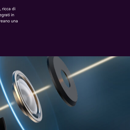
 ricca di
grati in
creano una