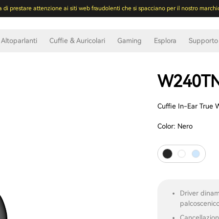
a di prestare attenzione ai siti web fraudolenti che si spacciano per il nostro marchi
Altoparlanti
Cuffie & Auricolari
Gaming
Esplora
Supporto
W240T
Cuffie In-Ear True 
Color:
Nero
Driver dinam
palcoscenico
Cancellazion