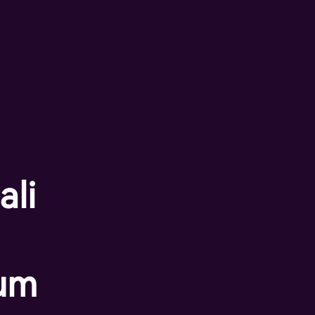
ali
ium