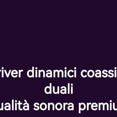
iver dinamici coassi
duali
alità sonora prem