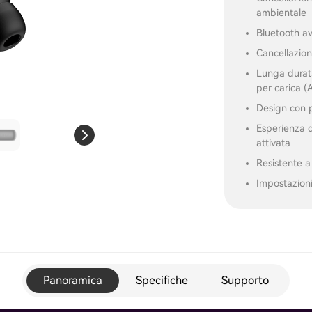
ambientale
Bluetooth a
Cancellazion
Lunga durata
per carica 
Design con p
Esperienza d
attivata
Resistente a
Impostazioni
Panoramica
Specifiche
Supporto