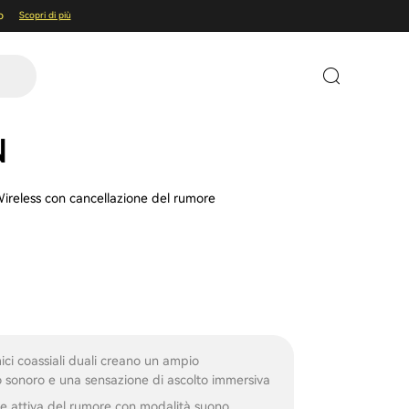
o
Scopri di più
N
Wireless con cancellazione del rumore
ici coassiali duali creano un ampio
 sonoro e una sensazione di ascolto immersiva
e attiva del rumore con modalità suono