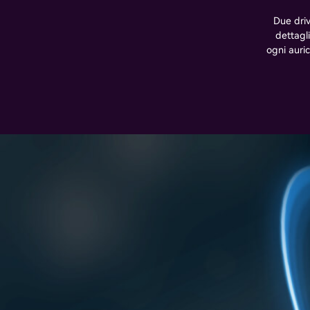
Due driv
dettagl
ogni auri