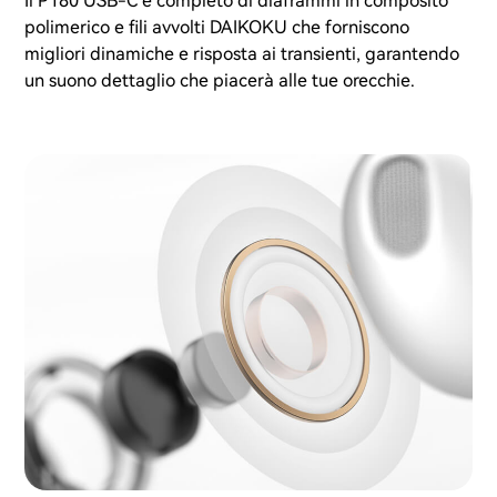
Il P180 USB-C è completo di diaframmi in composito
polimerico e fili avvolti DAIKOKU che forniscono
migliori dinamiche e risposta ai transienti, garantendo
un suono dettaglio che piacerà alle tue orecchie.