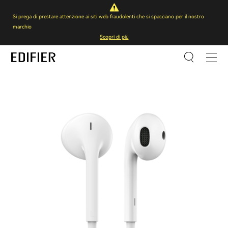
Si prega di prestare attenzione ai siti web fraudolenti che si spacciano per il nostro
marchio
Scopri di più