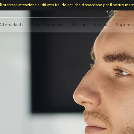
i prestare attenzione ai siti web fraudolenti che si spacciano per il nostro mar
Altoparlanti
Cuffie & Auricolari
Gaming
Esplora
Support