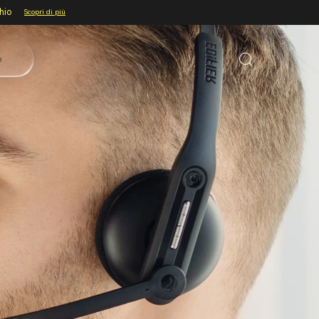
chio
Scopri di più
o