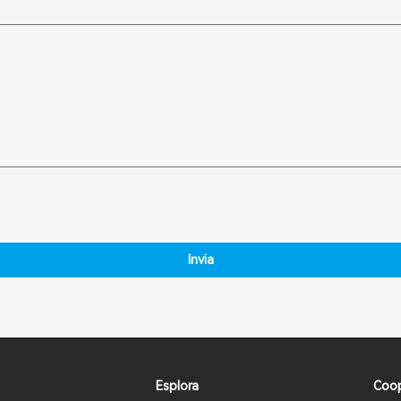
Invia
Esplora
Coop